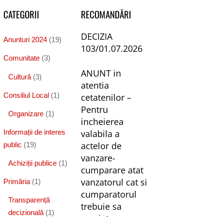
CATEGORII
RECOMANDĂRI
DECIZIA
Anunturi 2024
(19)
103/01.07.2026
Comunitate
(3)
ANUNT in
Cultură
(3)
atentia
Consiliul Local
(1)
cetatenilor –
Pentru
Organizare
(1)
incheierea
valabila a
Informații de interes
actelor de
public
(19)
vanzare-
Achiziții publice
(1)
cumparare atat
vanzatorul cat si
Primăria
(1)
cumparatorul
Transparență
trebuie sa
decizională
(1)