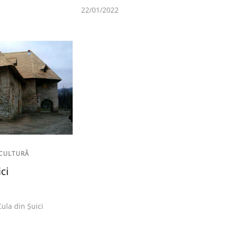
22/01/2022
CULTURĂ
ci
Cula din Șuici