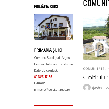
COMUNI
PRIMĂRIA ȘUICI
PRIMĂRIA ȘUICI
Comuna Șuici, jud. Argeș
Primar:
Iatagan Constantin
COMUNITATE
/
Date de contact:
Cimitirul Er
0248/545155
E-mail:
kjasha
2
primarie@suici.cjarges.ro