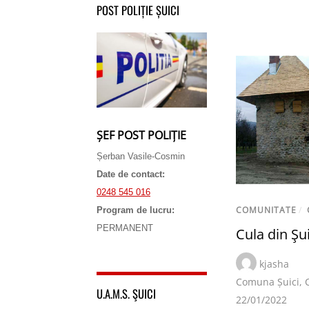
POST POLIȚIE ȘUICI
ȘEF POST POLIȚIE
Șerban Vasile-Cosmin
Date de contact:
0248 545 016
COMUNITATE
/
Program de lucru:
PERMANENT
Cula din Şui
kjasha
Comuna Șuici
,
U.A.M.S. ŞUICI
22/01/2022