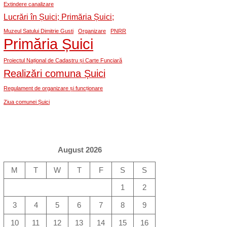
Extindere canalizare
Lucrări în Șuici; Primăria Șuici;
Muzeul Satului Dimitrie Gusti
Organizare
PNRR
Primăria Șuici
Proiectul Național de Cadastru și Carte Funciară
Realizări comuna Șuici
Regulament de organizare și funcționare
Ziua comunei Șuici
August 2026
M
T
W
T
F
S
S
1
2
3
4
5
6
7
8
9
10
11
12
13
14
15
16