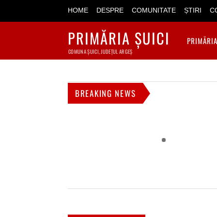
HOME
DESPRE
COMUNITATE
ȘTIRI
C
PRIMĂRIA ȘUICI
PRIMĂRI
COMUNA ȘUICI, JUDEȚUL ARGEȘ
BREAKING NEWS