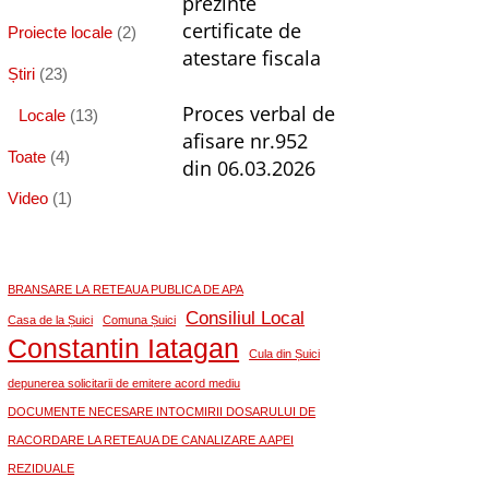
prezinte
certificate de
Proiecte locale
(2)
atestare fiscala
Știri
(23)
Proces verbal de
Locale
(13)
afisare nr.952
Toate
(4)
din 06.03.2026
Video
(1)
BRANSARE LA RETEAUA PUBLICA DE APA
Consiliul Local
Casa de la Șuici
Comuna Șuici
Constantin Iatagan
Cula din Șuici
depunerea solicitarii de emitere acord mediu
DOCUMENTE NECESARE INTOCMIRII DOSARULUI DE
RACORDARE LA RETEAUA DE CANALIZARE A APEI
REZIDUALE