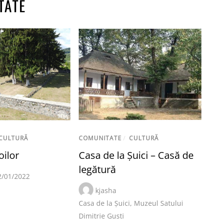
TATE
CULTURĂ
COMUNITATE
/
CULTURĂ
oilor
Casa de la Șuici – Casă de
legătură
2/01/2022
kjasha
Casa de la Șuici
,
Muzeul Satului
Dimitrie Gusti