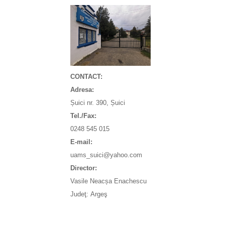
CONTACT:
Adresa:
Șuici nr. 390, Șuici
Tel./Fax:
0248 545 015
E-mail:
uams_suici@yahoo.com
Director:
Vasile Neacșa Enachescu
Judeţ: Argeş