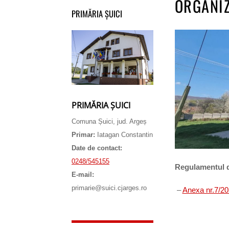
ORGANI
PRIMĂRIA ȘUICI
PRIMĂRIA ȘUICI
Comuna Șuici, jud. Argeș
Primar:
Iatagan Constantin
Date de contact:
0248/545155
Regulamentul d
E-mail:
primarie@suici.cjarges.ro
–
Anexa nr.7/20