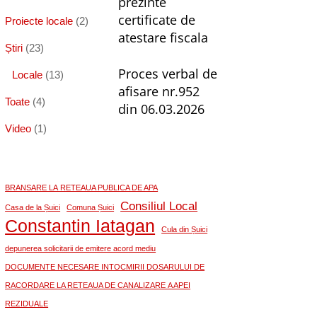
prezinte
certificate de
Proiecte locale
(2)
atestare fiscala
Știri
(23)
Proces verbal de
Locale
(13)
afisare nr.952
Toate
(4)
din 06.03.2026
Video
(1)
BRANSARE LA RETEAUA PUBLICA DE APA
Consiliul Local
Casa de la Șuici
Comuna Șuici
Constantin Iatagan
Cula din Șuici
depunerea solicitarii de emitere acord mediu
DOCUMENTE NECESARE INTOCMIRII DOSARULUI DE
RACORDARE LA RETEAUA DE CANALIZARE A APEI
REZIDUALE