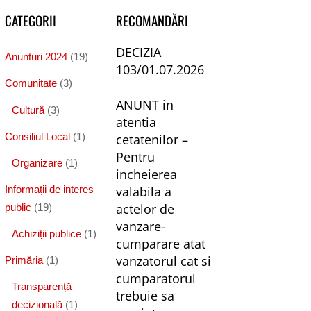
CATEGORII
RECOMANDĂRI
DECIZIA
Anunturi 2024
(19)
103/01.07.2026
Comunitate
(3)
ANUNT in
Cultură
(3)
atentia
Consiliul Local
(1)
cetatenilor –
Pentru
Organizare
(1)
incheierea
valabila a
Informații de interes
actelor de
public
(19)
vanzare-
Achiziții publice
(1)
cumparare atat
vanzatorul cat si
Primăria
(1)
cumparatorul
Transparență
trebuie sa
decizională
(1)