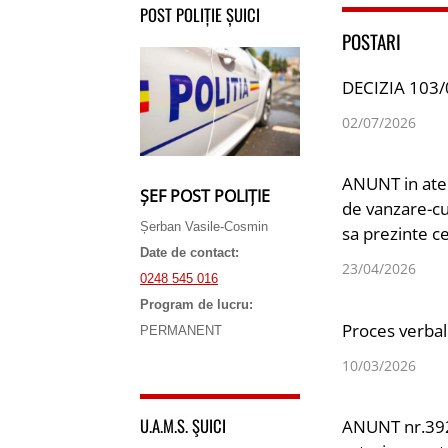
POST POLIȚIE ȘUICI
POSTARI
DECIZIA 103/
02/07/2026
ANUNT in aten
ȘEF POST POLIȚIE
de vanzare-cu
Șerban Vasile-Cosmin
sa prezinte ce
Date de contact:
23/04/2026
0248 545 016
Program de lucru:
Proces verbal
PERMANENT
10/03/2026
U.A.M.S. ŞUICI
ANUNT nr.392