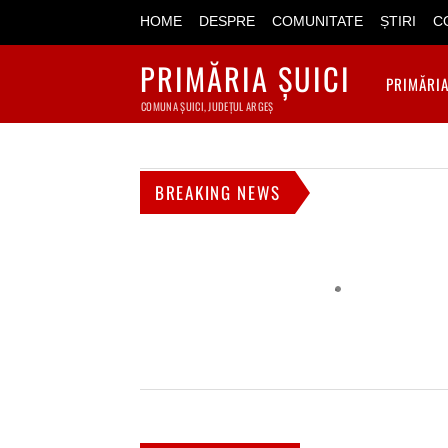
HOME
DESPRE
COMUNITATE
ȘTIRI
C
PRIMĂRIA ȘUICI
PRIMĂRI
COMUNA ȘUICI, JUDEȚUL ARGEȘ
BREAKING NEWS