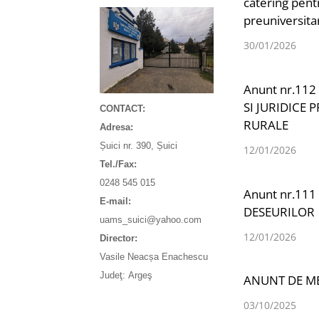
catering pentr
preuniversita
30/01/2026
Anunt nr.112
SI JURIDICE
CONTACT:
RURALE
Adresa:
Șuici nr. 390, Șuici
12/01/2026
Tel./Fax:
0248 545 015
Anunt nr.111
E-mail:
DESEURILOR
uams_suici@yahoo.com
12/01/2026
Director:
Vasile Neacșa Enachescu
Judeţ: Argeş
ANUNT DE M
03/10/2025