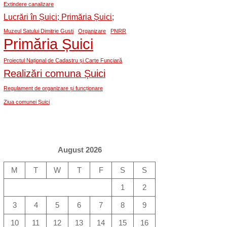
Extindere canalizare
Lucrări în Șuici; Primăria Șuici;
Muzeul Satului Dimitrie Gusti
Organizare
PNRR
Primăria Șuici
Proiectul Național de Cadastru și Carte Funciară
Realizări comuna Șuici
Regulament de organizare și funcționare
Ziua comunei Șuici
August 2026
M
T
W
T
F
S
S
1
2
3
4
5
6
7
8
9
10
11
12
13
14
15
16