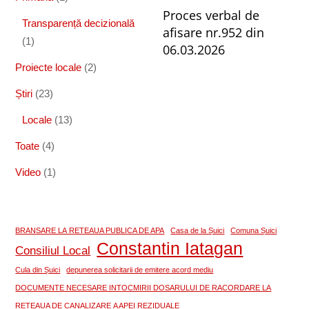
Proces verbal de
Transparență decizională
afisare nr.952 din
(1)
06.03.2026
Proiecte locale
(2)
Știri
(23)
Locale
(13)
Toate
(4)
Video
(1)
BRANSARE LA RETEAUA PUBLICA DE APA
Casa de la Șuici
Comuna Șuici
Constantin Iatagan
Consiliul Local
Cula din Șuici
depunerea solicitarii de emitere acord mediu
DOCUMENTE NECESARE INTOCMIRII DOSARULUI DE RACORDARE LA
RETEAUA DE CANALIZARE A APEI REZIDUALE