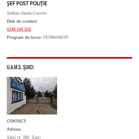
ȘEF POST POLIȚIE
Șerban Vasile-Cosmin
Date de contact:
0248 545 016
Program de lucru:
PERMANENT
U.A.M.S. ŞUICI
CONTACT:
Adresa:
Șuici nr. 390, Șuici