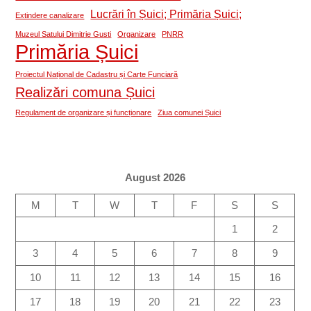
Lucrări în Șuici; Primăria Șuici;
Extindere canalizare
Muzeul Satului Dimitrie Gusti
Organizare
PNRR
Primăria Șuici
Proiectul Național de Cadastru și Carte Funciară
Realizări comuna Șuici
Regulament de organizare și funcționare
Ziua comunei Șuici
August 2026
M
T
W
T
F
S
S
1
2
3
4
5
6
7
8
9
10
11
12
13
14
15
16
17
18
19
20
21
22
23