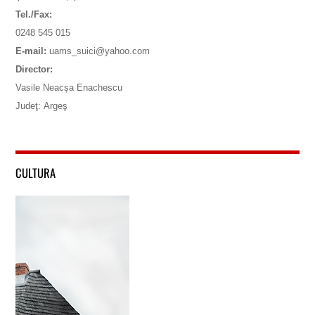
Tel./Fax:
0248 545 015
E-mail:
uams_suici@yahoo.com
Director:
Vasile Neacșa Enachescu
Judeţ: Argeş
CULTURA