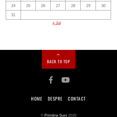
24
25
26
27
28
29
30
31
« Jul
BACK TO TOP
HOME
DESPRE
CONTACT
©
Primăria Șuici
2026