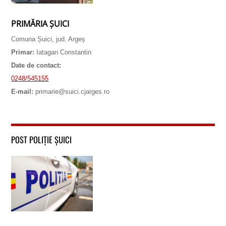
PRIMĂRIA ȘUICI
Comuna Șuici, jud. Argeș
Primar:
Iatagan Constantin
Date de contact:
0248/545155
E-mail:
primarie@suici.cjarges.ro
POST POLIȚIE ȘUICI