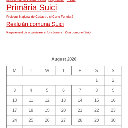
Muzeul Satului Dimitrie Gusti
Organizare
PNRR
Primăria Șuici
Proiectul Național de Cadastru și Carte Funciară
Realizări comuna Șuici
Regulament de organizare și funcționare
Ziua comunei Șuici
August 2026
M
T
W
T
F
S
S
1
2
3
4
5
6
7
8
9
10
11
12
13
14
15
16
17
18
19
20
21
22
23
24
25
26
27
28
29
30