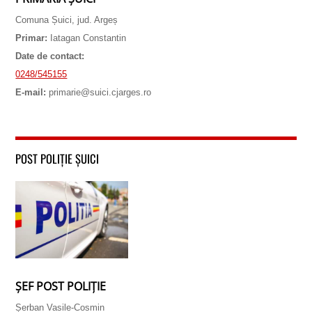
Comuna Șuici, jud. Argeș
Primar:
Iatagan Constantin
Date de contact:
0248/545155
E-mail:
primarie@suici.cjarges.ro
POST POLIȚIE ȘUICI
ȘEF POST POLIȚIE
Șerban Vasile-Cosmin