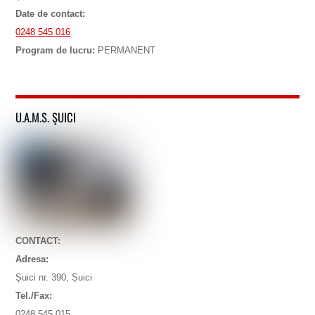
Date de contact:
0248 545 016
Program de lucru:
PERMANENT
U.A.M.S. ŞUICI
CONTACT:
Adresa:
Șuici nr. 390, Șuici
Tel./Fax:
0248 545 015