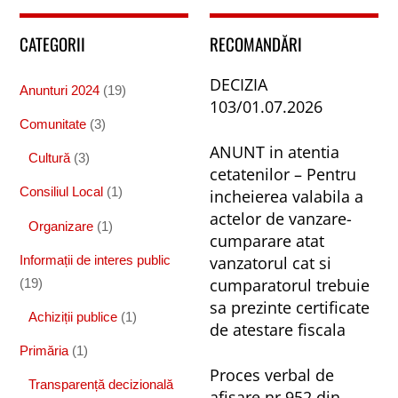
CATEGORII
RECOMANDĂRI
DECIZIA
Anunturi 2024
(19)
103/01.07.2026
Comunitate
(3)
ANUNT in atentia
Cultură
(3)
cetatenilor – Pentru
Consiliul Local
(1)
incheierea valabila a
actelor de vanzare-
Organizare
(1)
cumparare atat
vanzatorul cat si
Informații de interes public
cumparatorul trebuie
(19)
sa prezinte certificate
Achiziții publice
(1)
de atestare fiscala
Primăria
(1)
Proces verbal de
Transparență decizională
afisare nr.952 din