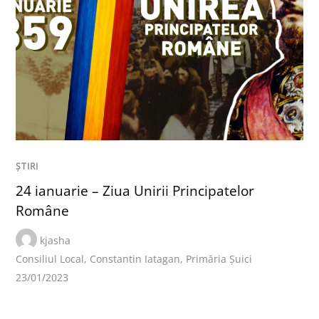
ȘTIRI
24 ianuarie – Ziua Unirii Principatelor
Române
kjasha
Consiliul Local
,
Constantin Iatagan
,
Primăria Șuici
23/01/2023