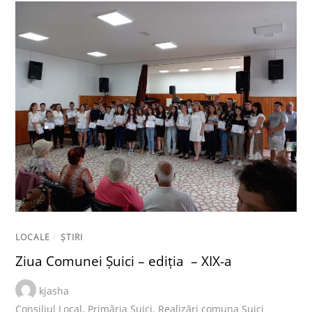
LOCALE
/
ȘTIRI
Ziua Comunei Șuici – ediția – XIX-a
kjasha
Consiliul Local
,
Primăria Șuici
,
Realizări comuna Șuici