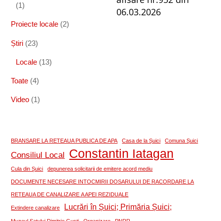
(1)
06.03.2026
Proiecte locale
(2)
Știri
(23)
Locale
(13)
Toate
(4)
Video
(1)
BRANSARE LA RETEAUA PUBLICA DE APA
Casa de la Șuici
Comuna Șuici
Constantin Iatagan
Consiliul Local
Cula din Șuici
depunerea solicitarii de emitere acord mediu
DOCUMENTE NECESARE INTOCMIRII DOSARULUI DE RACORDARE LA
RETEAUA DE CANALIZARE A APEI REZIDUALE
Lucrări în Șuici; Primăria Șuici;
Extindere canalizare