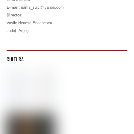
E-mail:
uams_suici@yahoo.com
Director:
Vasile Neacșa Enachescu
Judeţ: Argeş
CULTURA