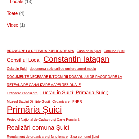
Locale
(13)
Toate
(4)
Video
(1)
BRANSARE LA RETEAUA PUBLICA DE APA
Casa de la Șuici
Comuna Șuici
Constantin Iatagan
Consiliul Local
Cula din Șuici
depunerea solicitarii de emitere acord mediu
DOCUMENTE NECESARE INTOCMIRII DOSARULUI DE RACORDARE LA
RETEAUA DE CANALIZARE A APEI REZIDUALE
Lucrări în Șuici; Primăria Șuici;
Extindere canalizare
Muzeul Satului Dimitrie Gusti
Organizare
PNRR
Primăria Șuici
Proiectul Național de Cadastru și Carte Funciară
Realizări comuna Șuici
Regulament de organizare și funcționare
Ziua comunei Șuici