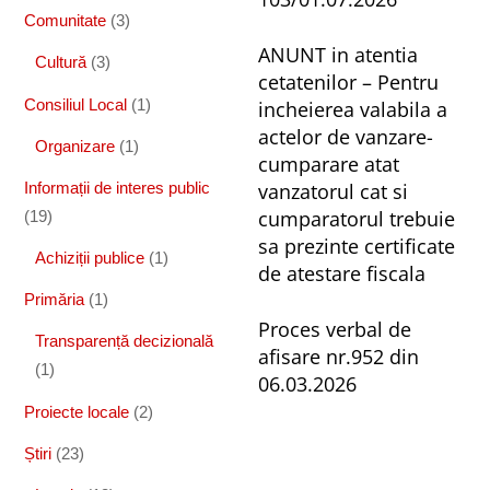
Comunitate
(3)
ANUNT in atentia
Cultură
(3)
cetatenilor – Pentru
Consiliul Local
(1)
incheierea valabila a
actelor de vanzare-
Organizare
(1)
cumparare atat
vanzatorul cat si
Informații de interes public
cumparatorul trebuie
(19)
sa prezinte certificate
Achiziții publice
(1)
de atestare fiscala
Primăria
(1)
Proces verbal de
Transparență decizională
afisare nr.952 din
(1)
06.03.2026
Proiecte locale
(2)
Știri
(23)