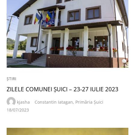
ȘTIRI
ZILELE COMUNEI ȘUICI – 23-27 IULIE 2023
kjasha
Constantin Iatagan
,
Primăria Șuici
18/07/2023