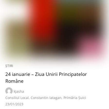
ȘTIRI
24 ianuarie – Ziua Unirii Principatelor
Române
kjasha
Consiliul Local
,
Constantin Iatagan
,
Primăria Șuici
23/01/2023