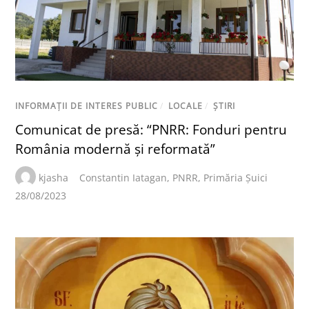
INFORMAȚII DE INTERES PUBLIC
/
LOCALE
/
ȘTIRI
Comunicat de presă: “PNRR: Fonduri pentru
România modernă și reformată”
kjasha
Constantin Iatagan
,
PNRR
,
Primăria Șuici
28/08/2023