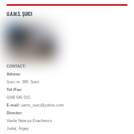
U.A.M.S. ŞUICI
CONTACT:
Adresa:
Șuici nr. 390, Șuici
Tel./Fax:
0248 545 015
E-mail:
uams_suici@yahoo.com
Director:
Vasile Neacșa Enachescu
Judeţ: Argeş