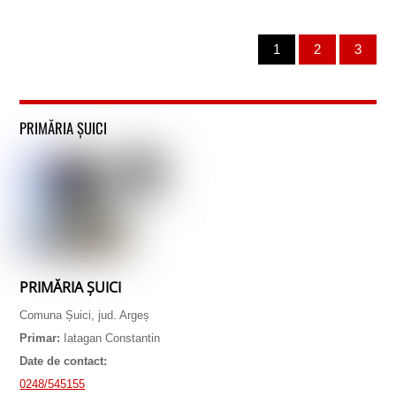
1
2
3
PRIMĂRIA ȘUICI
PRIMĂRIA ȘUICI
Comuna Șuici, jud. Argeș
Primar:
Iatagan Constantin
Date de contact:
0248/545155