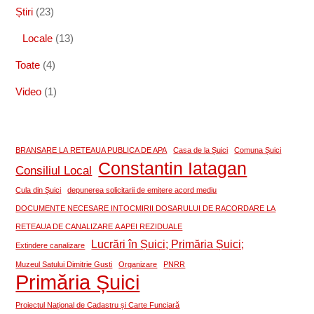
Știri
(23)
Locale
(13)
Toate
(4)
Video
(1)
BRANSARE LA RETEAUA PUBLICA DE APA
Casa de la Șuici
Comuna Șuici
Constantin Iatagan
Consiliul Local
Cula din Șuici
depunerea solicitarii de emitere acord mediu
DOCUMENTE NECESARE INTOCMIRII DOSARULUI DE RACORDARE LA
RETEAUA DE CANALIZARE A APEI REZIDUALE
Lucrări în Șuici; Primăria Șuici;
Extindere canalizare
Muzeul Satului Dimitrie Gusti
Organizare
PNRR
Primăria Șuici
Proiectul Național de Cadastru și Carte Funciară