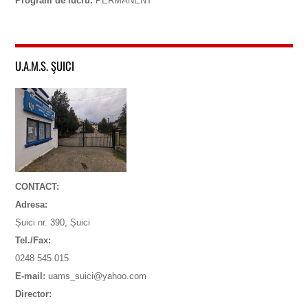
Program de lucru:
PERMANENT
U.A.M.S. ŞUICI
CONTACT:
Adresa:
Șuici nr. 390, Șuici
Tel./Fax:
0248 545 015
E-mail:
uams_suici@yahoo.com
Director: